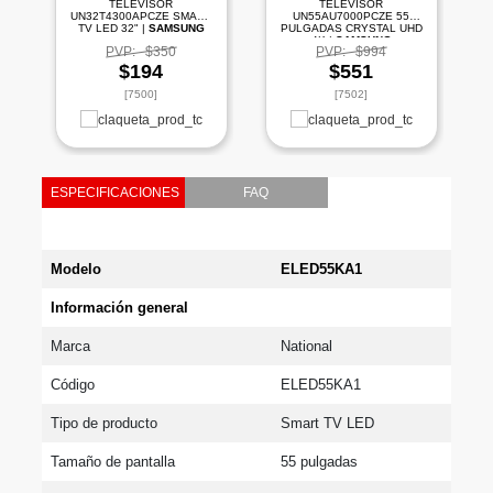
TELEVISOR
TELEVISOR
UN32T4300APCZE SMART
UN55AU7000PCZE 55
TV LED 32" |
SAMSUNG
PULGADAS CRYSTAL UHD
4K |
SAMSUNG
PVP:
$350
PVP:
$994
$194
$551
[7500]
[7502]
ESPECIFICACIONES
FAQ
Modelo
ELED55KA1
Información general
Marca
National
Código
ELED55KA1
Tipo de producto
Smart TV LED
Tamaño de pantalla
55 pulgadas