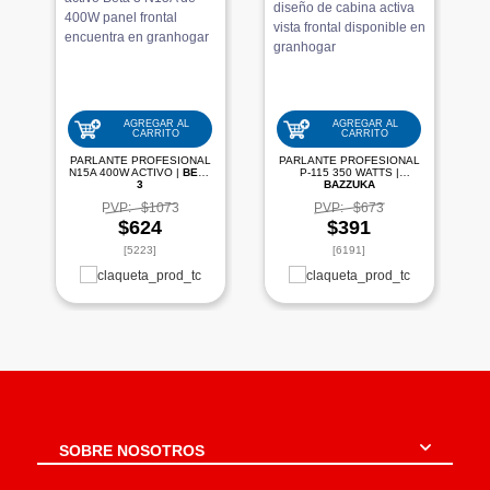
AGREGAR AL
AGREGAR AL
CARRITO
CARRITO
PARLANTE PROFESIONAL
PARLANTE PROFESIONAL
N15A 400W ACTIVO |
BETA
P-115 350 WATTS |
3
BAZZUKA
PVP:
$1073
PVP:
$673
$624
$391
[5223]
[6191]
SOBRE NOSOTROS