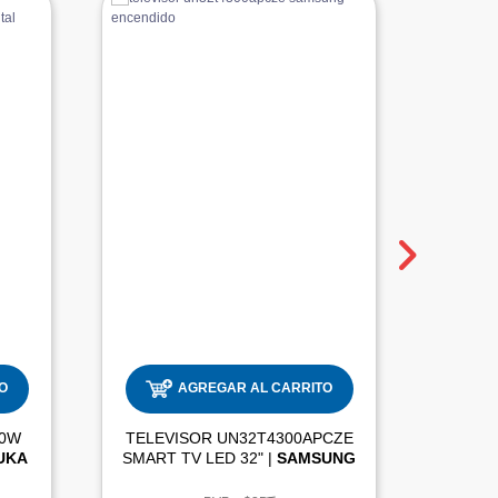
O
AGREGAR AL CARRITO
00W
TELEVISOR UN32T4300APCZE
TELEV
UKA
SMART TV LED 32" |
SAMSUNG
55 P