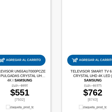
AGREGAR AL CARRITO
AGREGAR AL CARRIT
LEVISOR UN55AU7000PCZE
TELEVISOR SMART TV 6
 PULGADAS CRYSTAL UHD
CRYSTAL UHD 
4K |
SAMSUNG
SAMSUNG
PVP:
$994
PVP:
$1375
$551
$762
[7502]
[8743]