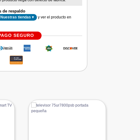
l producto llega con defecto de fábrica.
s de respaldo
y ver el producto en
Nuestras tiendas ▾
PAGO SEGURO