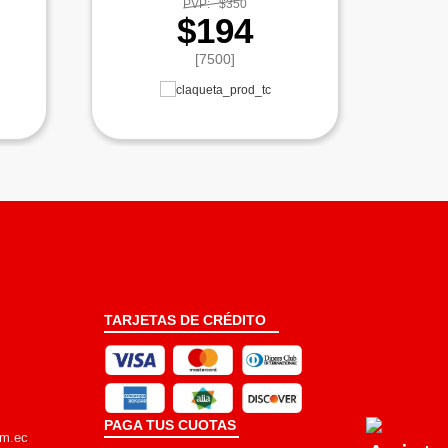
PVP:
$350
$194
[7500]
TARJETAS DE CRÉDITO
PAGA TUS CUOTAS
om.ec