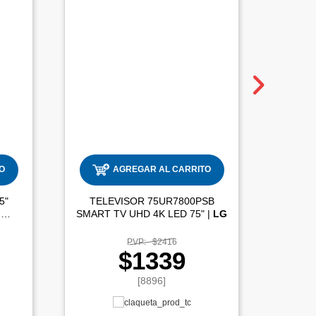
O
AGREGAR AL CARRITO
5"
TELEVISOR 75UR7800PSB
TELEV
4K LED |
SMART TV UHD 4K LED 75" |
LG
PVP:
$2416
$1339
[8896]