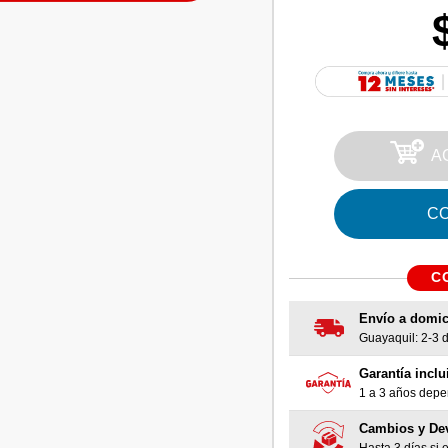
A
C
C
Envío a domic
Guayaquil: 2-3 dí
Garantía inclu
1 a 3 años depen
Cambios y De