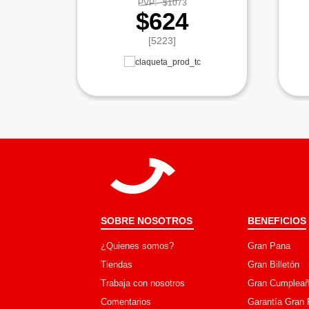
PVP:
$1073
$624
[5223]
SOBRE NOSOTROS
BENEFICIOS
¿Quienes somos?
Gran Pana
Tiendas
Gran Billetón
Trabaja con nosotros
Gran Cumpleañ
Comentarios
Garantía Gran 