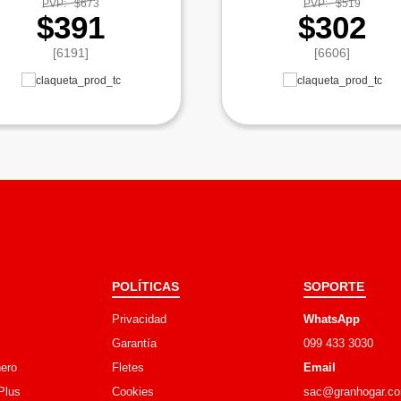
PVP:
$673
PVP:
$519
$391
$302
[6191]
[6606]
POLÍTICAS
SOPORTE
Privacidad
WhatsApp
Garantía
099 433 3030
ero
Fletes
Email
Plus
Cookies
sac@granhogar.c