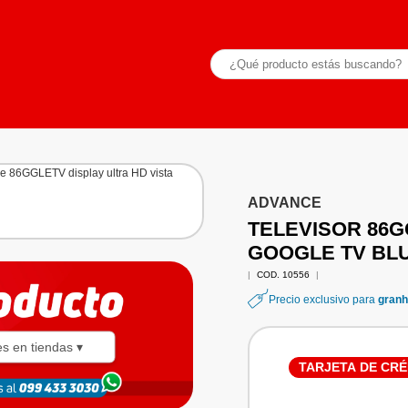
ADVANCE
TELEVISOR 86G
GOOGLE TV BL
|
COD. 10556
|
Precio exclusivo para
granh
es en tiendas ▾
TARJETA DE CRÉ