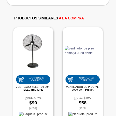
PRODUCTOS SIMILARES
A LA COMPRA
AGREGAR AL
AGREGAR AL
CARRITO
CARRITO
VENTILADOR ELSF-30 30" |
VENTILADOR DE PISO YL-
ELECTRIC LIFE
2020 20" |
PRIMA
PVP:
$164
PVP:
$105
$90
$58
[4551]
[9128]