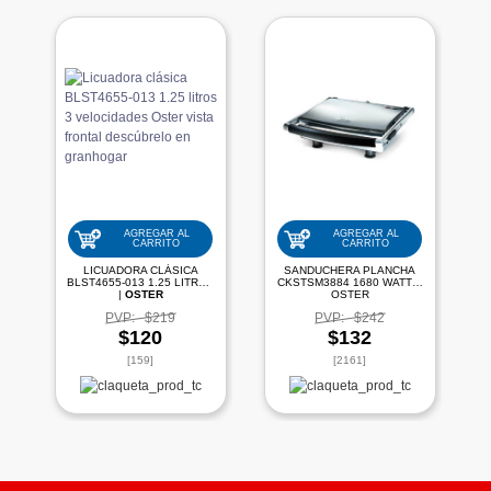
AGREGAR AL
AGREGAR AL
CARRITO
CARRITO
LICUADORA CLÁSICA
SANDUCHERA PLANCHA
BLST4655-013 1.25 LITROS
CKSTSM3884 1680 WATTS|
|
OSTER
OSTER
PVP:
$219
PVP:
$242
$120
$132
[159]
[2161]