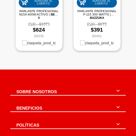
AGREGAR AL
AGREGAR AL
CARRITO
CARRITO
PARLANTE PROFESIONAL
PARLANTE PROFESIONAL
N15A 400W ACTIVO |
BETA
P-115 350 WATTS |
3
BAZZUKA
PVP:
$1073
PVP:
$673
$624
$391
[5223]
[6191]
SOBRE NOSOTROS
BENEFICIOS
POLÍTICAS