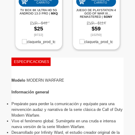
AGREGAR AL
AGREGAR AL
CARRITO
CARRITO
TV BOX 8K ULTRA HD 5G
JUEGO DE PLAYSTATION 4
ANDROID 13.0 PRO |
MXQ
GOD OF WAR III
REMASTERED |
SONY
PVP:
$48
PVP:
$114
$25
$59
[9722]
[10250]
ESPECIFICACIONES
Modelo
 MODERN WARFARE
Información general
Prepárate para perder la comunicación y equípate para una 
reinvención audaz y narrativa de la serie clásica de Call of Duty 
Modern Warfare.
Vive el fenómeno global. Sumérgete en una cruda e intensa 
nueva versión de la serie Modern Warfare.
Desarrollado por Infinity Ward, el estudio creador original de la 