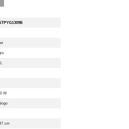
STPYG1309B
er
ro
 L
00 W
logo
47 cm