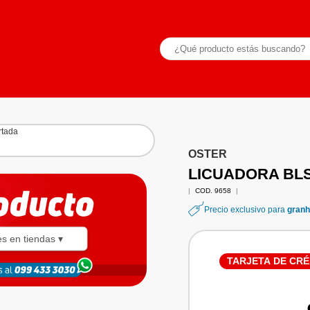
OSTER
LICUADORA BL
|
COD. 9658
|
Precio exclusivo para
granh
es en tiendas ▾
TARJETA DE CRÉ