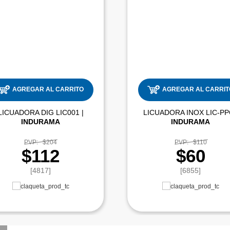
AGREGAR AL CARRITO
AGREGAR AL CARRIT
LICUADORA DIG LIC001 |
INDURAMA
INDURAMA
PVP:
$204
PVP:
$110
$112
$60
[4817]
[6855]