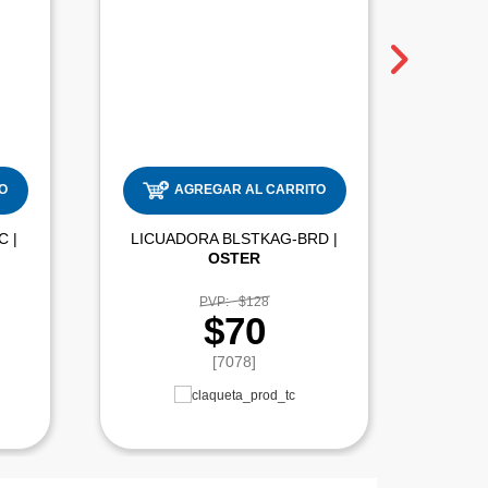
O
AGREGAR AL CARRITO
LICUADORA INOX LIC-PPC |
LICUADORA BLSTKAG-BRD |
OSTER
PVP:
$128
$70
[7078]