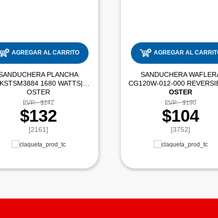
AGREGAR AL CARRITO
AGREGAR AL CARRIT
SANDUCHERA PLANCHA
SANDUCHERA WAFLER
KSTSM3884 1680 WATTS|
OSTER
OSTER
PVP:
$242
PVP:
$190
$132
$104
[2161]
[3752]