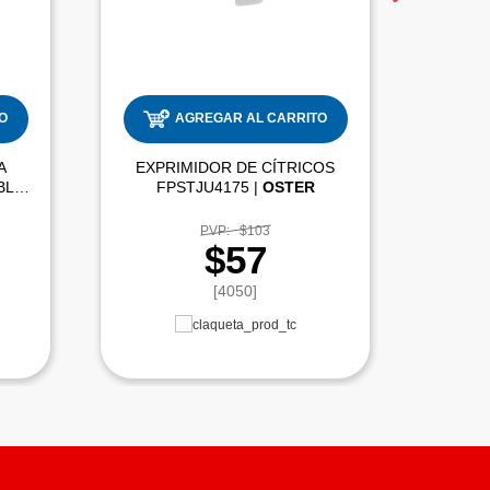
O
AGREGAR AL CARRITO
A
EXPRIMIDOR DE CÍTRICOS
CG120W-012-000 REVERSIBLE |
FPSTJU4175 |
OSTER
PVP:
$103
$57
[4050]