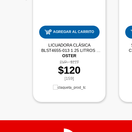
AGREGAR AL CARRITO
LICUADORA CLÁSICA
BLST4655-013 1.25 LITROS |
C
OSTER
PVP:
$219
$120
[159]