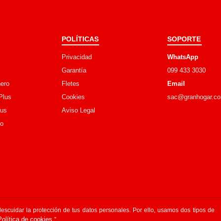
POLÍTICAS
SOPORTE
Privacidad
WhatsApp
Garantía
099 433 3030
ero
Fletes
Email
Plus
Cookies
sac@granhogar.c
lus
Aviso Legal
go
scuidar la protección de tus datos personales. Por ello, usamos dos tipos de
Política de cookies.
”