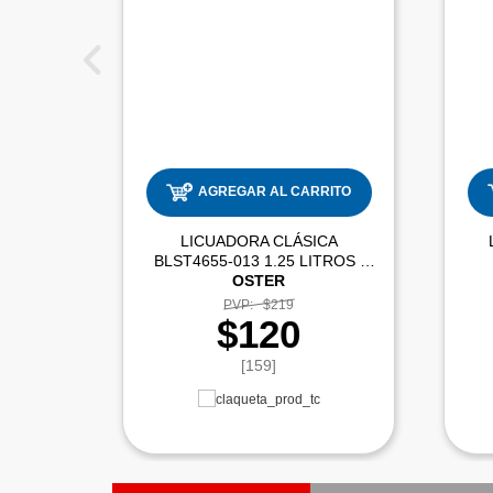
AGREGAR AL CARRITO
LICUADORA CLÁSICA
BLST4655-013 1.25 LITROS |
OSTER
PVP:
$219
$120
[159]