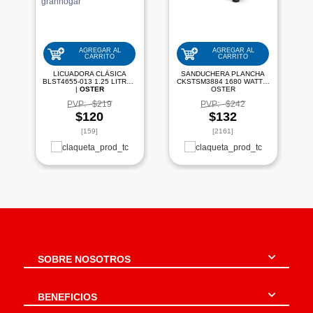
AGREGAR AL
AGREGAR AL
CARRITO
CARRITO
LICUADORA CLÁSICA
SANDUCHERA PLANCHA
BLST4655-013 1.25 LITROS
CKSTSM3884 1680 WATTS|
|
OSTER
OSTER
PVP:
$219
PVP:
$242
$120
$132
[159]
[2161]
SOBRE NOSOTROS
BENEFICIOS