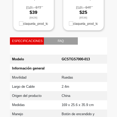
PVP:
$73
PVP:
$46
$39
$25
[8426]
[8536]
ESPECIFICACIONES
FAQ
Modelo
GCSTGS7000-013
Información general
Movilidad
Ruedas
Largo de Cable
2.4m
Origen del producto
China
Medidas
169 x 25.6 x 35.9 cm
Manejo
Botón de encendido y 