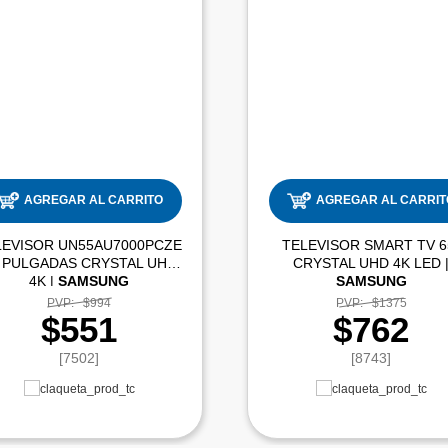
AGREGAR AL CARRITO
AGREGAR AL CARRIT
LEVISOR UN55AU7000PCZE
TELEVISOR SMART TV 6
 PULGADAS CRYSTAL UHD
CRYSTAL UHD 
4K |
SAMSUNG
SAMSUNG
PVP:
$994
PVP:
$1375
$551
$762
[7502]
[8743]