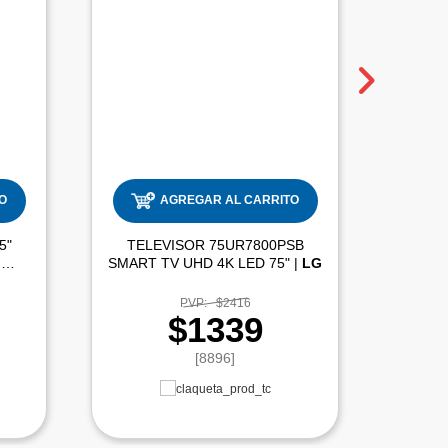
O
AGREGAR AL CARRITO
5"
TELEVISOR 75UR7800PSB
TELEV
4K LED |
SMART TV UHD 4K LED 75" |
LG
PVP:
$2416
$1339
[8896]