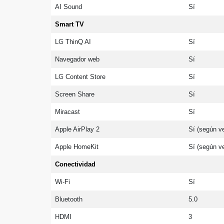
AI Sound
Sí
Smart TV
LG ThinQ AI
Sí
Navegador web
Sí
LG Content Store
Sí
Screen Share
Sí
Miracast
Sí
Apple AirPlay 2
Sí (según ve
Apple HomeKit
Sí (según ve
Conectividad
Wi-Fi
Sí
Bluetooth
5.0
HDMI
3