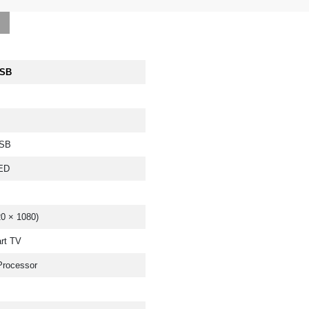
PSB
PSB
ED
20 × 1080)
rt TV
Processor