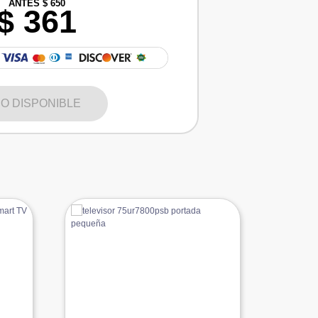
ANTES $ 650
$ 361
O DISPONIBLE