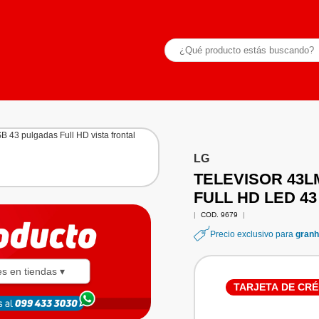
LG
TELEVISOR 43L
FULL HD LED 4
|
COD. 9679
|
Precio exclusivo para
granh
es en tiendas ▾
TARJETA DE CRÉ