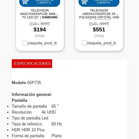
AGREGAR AL
AGREGAR AL
CARRITO
CARRITO
TELEVISOR
TELEVISOR
UN32T4300APCZE SMART
UN55AU7000PCZE 55
TV LED 32" |
SAMSUNG
PULGADAS CRYSTAL UHD
4K |
SAMSUNG
PVP:
$350
PVP:
$994
$194
$551
[7500]
[7502]
ESPECIFICACIONES
Modelo 
65P735
Información general:
Pantalla
Tamaño de pantalla
65 "
Resolución
4k UHD
Tipo de pantalla
Led
Tasa de refresco
60 Hz
HDR
HDR 10 Plus
Forma de pantalla
Plano