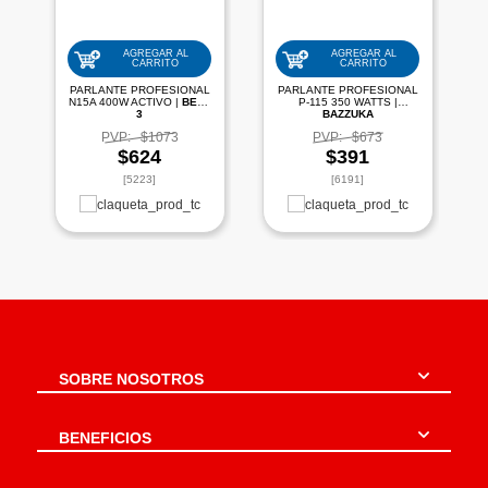
AGREGAR AL
AGREGAR AL
CARRITO
CARRITO
PARLANTE PROFESIONAL
PARLANTE PROFESIONAL
N15A 400W ACTIVO |
BETA
P-115 350 WATTS |
3
BAZZUKA
PVP:
$1073
PVP:
$673
$624
$391
[5223]
[6191]
SOBRE NOSOTROS
BENEFICIOS