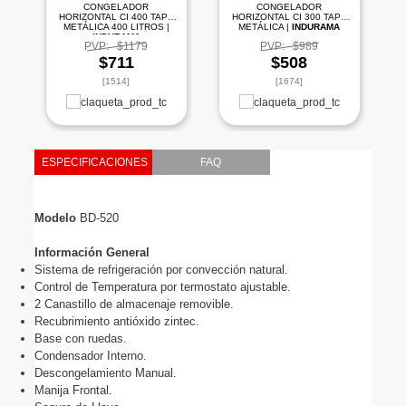
CONGELADOR
CONGELADOR
HORIZONTAL CI 400 TAPA
HORIZONTAL CI 300 TAPA
METÁLICA 400 LITROS |
METÁLICA |
INDURAMA
INDURAMA
PVP:
$1179
PVP:
$989
$711
$508
[1514]
[1674]
ESPECIFICACIONES
FAQ
Modelo 
BD-520 
Información General
Sistema de refrigeración por convección natural.
Control de Temperatura por termostato ajustable.
2 Canastillo de almacenaje removible.
Recubrimiento antióxido zintec.
Base con ruedas.
Condensador Interno.
Descongelamiento Manual.
Manija Frontal.