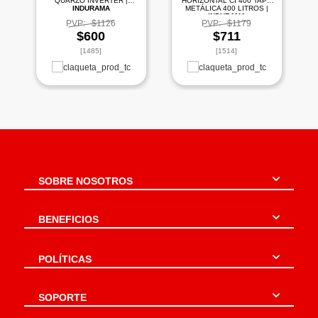
QUARZO INVERTER |
HORIZONTAL CI 400 TAPA
INDURAMA
METÁLICA 400 LITROS |
INDURAMA
PVP:
$1126
PVP:
$1179
$600
$711
[1485]
[1514]
SOBRE NOSOTROS
BENEFICIOS
POLÍTICAS
SOPORTE