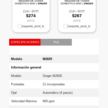
MÁQUINA DE COSER
MÁQUINA DE COSER
DOMÉSTICA 6660 |
SINGER
DOMÉSTICA 6680 |
SINGER
PVP:
$533
PVP:
$520
$274
$267
[4572]
[4823]
ESPECIFICACIONES
FAQ
Modelo
M2605
Información general
Modelo
Singer M2605
Puntadas
21 incorporadas
Ojal
Automático (4 pasos)
Velocidad Máxima
800 ppm