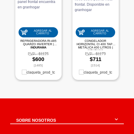
AGREGAR AL
AGREGAR AL
CARRITO
CARRITO
REFRIGERADORA RI-485
CONGELADOR
QUARZO INVERTER |
HORIZONTAL CI 400 TAPA
INDURAMA
METÁLICA 400 LITROS |
INDURAMA
PVP:
$1126
PVP:
$1179
$600
$711
[1485]
[1514]
SOBRE NOSOTROS