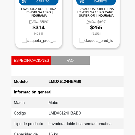
CARRITO
CARRITO
LAVADORA DOBLE TINA
LAVADORA DOBLE TINA
LRI-15BLSA 15KG |
LRI-13BLSA 13 KG CARGA
INDURAMA
SUPERIOR |
INDURAMA
PVP:
$520
PVP:
$497
$314
$255
[4284]
[5153]
ESPECIFICACIONES
FAQ
Modelo
LMDX6124HBAB0
Información general
Marca
Mabe
Código
LMDX6124HBAB0
Tipo de producto
Lavadora doble tina semiautomática
Capacidad de 
16 kg