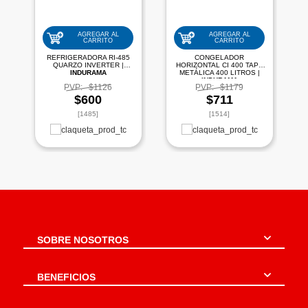
AGREGAR AL
AGREGAR AL
CARRITO
CARRITO
REFRIGERADORA RI-485
CONGELADOR
QUARZO INVERTER |
HORIZONTAL CI 400 TAPA
INDURAMA
METÁLICA 400 LITROS |
INDURAMA
PVP:
$1126
PVP:
$1179
$600
$711
[1485]
[1514]
SOBRE NOSOTROS
BENEFICIOS