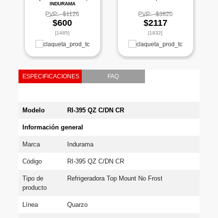
INDURAMA
PVP:
$1126
PVP:
$3820
$600
$2117
[1485]
[1832]
ESPECIFICACIONES
FAQ
Modelo
RI-395 QZ C/DN CR
Información general
Marca
Indurama
Código
RI-395 QZ C/DN CR
Tipo de 
Refrigeradora Top Mount No Frost
producto
Línea
Quarzo