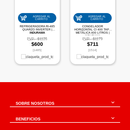
AGREGAR AL
AGREGAR AL
CARRITO
CARRITO
REFRIGERADORA RI-485
CONGELADOR
QUARZO INVERTER |
HORIZONTAL CI 400 TAPA
INDURAMA
METÁLICA 400 LITROS |
INDURAMA
PVP:
$1126
PVP:
$1179
$600
$711
[1485]
[1514]
SOBRE NOSOTROS
BENEFICIOS