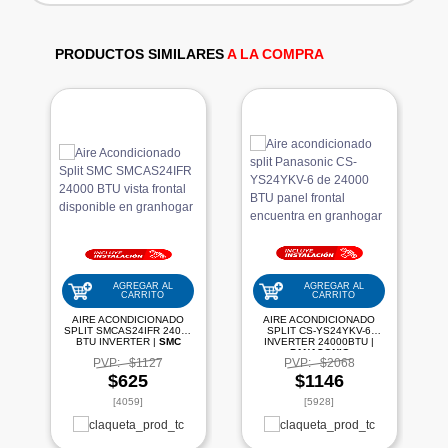
PRODUCTOS SIMILARES
A LA COMPRA
AGREGAR AL
AGREGAR AL
CARRITO
CARRITO
AIRE ACONDICIONADO
AIRE ACONDICIONADO
SPLIT SMCAS24IFR 24000
SPLIT CS-YS24YKV-6
BTU INVERTER |
SMC
INVERTER 24000BTU |
PANASONIC
PVP:
$1127
PVP:
$2068
$625
$1146
[4059]
[5928]