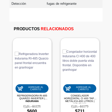
Detección
fugas de refrigerante
PRODUCTOS
RELACIONADOS
AGREGAR AL
AGREGAR AL
CARRITO
CARRITO
REFRIGERADORA RI-485
CONGELADOR
QUARZO INVERTER |
HORIZONTAL CI 400 TAPA
INDURAMA
METÁLICA 400 LITROS |
INDURAMA
PVP:
$1126
PVP:
$1179
$600
$711