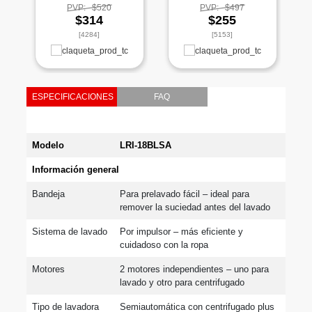
PVP:
$520
PVP:
$497
$314
$255
[4284]
[5153]
ESPECIFICACIONES
FAQ
Modelo
LRI-18BLSA
Información general
Bandeja
Para prelavado fácil – ideal para 
remover la suciedad antes del lavado
Sistema de lavado
Por impulsor – más eficiente y 
cuidadoso con la ropa
Motores
2 motores independientes – uno para 
lavado y otro para centrifugado
Tipo de lavadora
Semiautomática con centrifugado plus