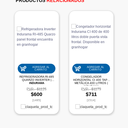
PRODUCTOS
RELACIONADOS
AGREGAR AL
AGREGAR AL
CARRITO
CARRITO
REFRIGERADORA RI-485
CONGELADOR
QUARZO INVERTER |
HORIZONTAL CI 400 TAPA
INDURAMA
METÁLICA 400 LITROS |
INDURAMA
PVP:
$1126
PVP:
$1179
$600
$711
[1485]
[1514]