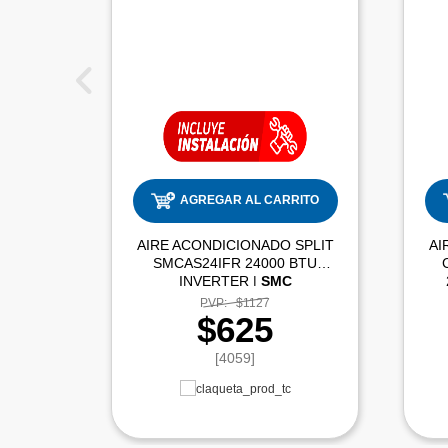
AGREGAR AL CARRITO
AIRE ACONDICIONADO SPLIT
AI
SMCAS24IFR 24000 BTU
INVERTER |
SMC
PVP:
$1127
$625
[4059]