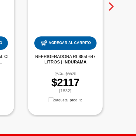
O
AGREGAR AL CARRITO
L CI
REFRIGERADORA RI-885I 647
COCIN
LITROS |
INDURAMA
PVP:
$3820
$2117
[1832]