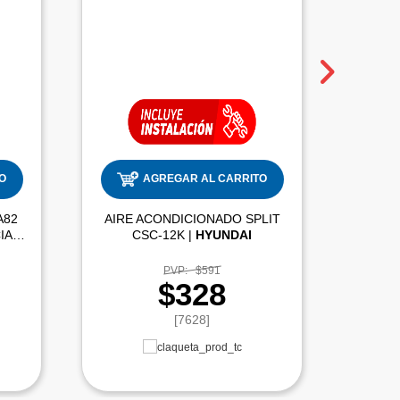
O
AGREGAR AL CARRITO
A82
AIRE ACONDICIONADO SPLIT
AIRE
36000 BTU ALTA EFICIENCIA |
CSC-12K |
HYUNDAI
CS-
PVP:
$591
$328
[7628]