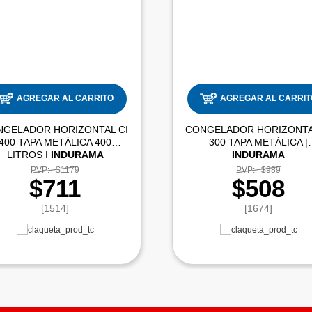
AGREGAR AL CARRITO
AGREGAR AL CARRIT
NGELADOR HORIZONTAL CI
CONGELADOR HORIZONTA
400 TAPA METÁLICA 400
300 TAPA METÁLICA |
LITROS |
INDURAMA
INDURAMA
PVP:
$1179
PVP:
$989
$711
$508
[1514]
[1674]