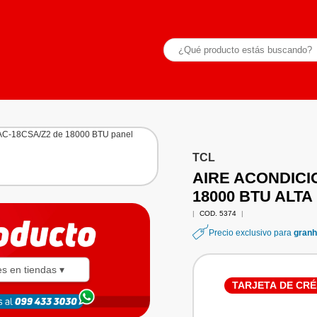
TCL
AIRE ACONDICI
18000 BTU ALTA
|
COD. 5374
|
Precio exclusivo para
granh
es en tiendas ▾
TARJETA DE CRÉ