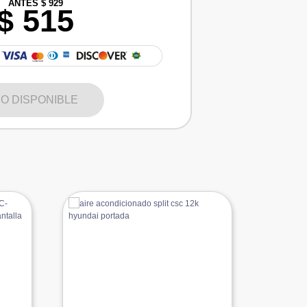
ANTES $ 929
$ 515
O DISPONIBLE