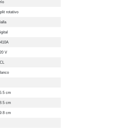
río
plit rotativo
alla
igital
410A
20 V
CL
lanco
6.5 cm
8.5 cm
9.8 cm