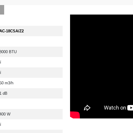
AC-18CSA/Z2
8000 BTU
í
í
50 m3/h
1 dB
400 W
í