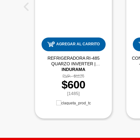
AGREGAR AL CARRITO
REFRIGERADORA RI-485
CO
QUARZO INVERTER |
INDURAMA
PVP:
$1126
$600
[1485]