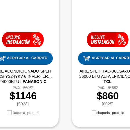
AGREGAR AL CARRITO
AGREGAR AL CARRIT
RE ACONDICIONADO SPLIT
AIRE SPLIT TAC-36CSA-X
CS-YS24YKV-6 INVERTER
24000BTU |
PANASONIC
TCL
PVP:
$2068
PVP:
$1552
$1146
$860
[5928]
[6025]