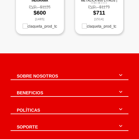
INDURAMA
METÁLICA 400 LITROS |
INDURAMA
PVP:
$1126
PVP:
$1179
$600
$711
[1485]
[1514]
SOBRE NOSOTROS
BENEFICIOS
POLÍTICAS
SOPORTE