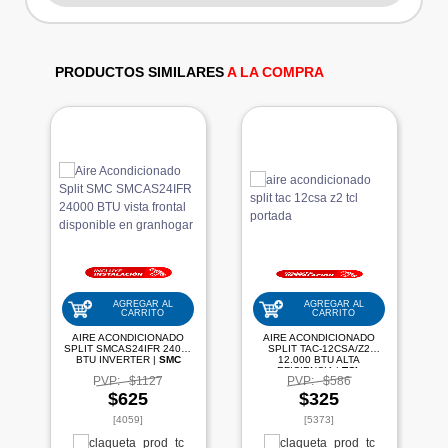
PRODUCTOS SIMILARES
A LA COMPRA
AGREGAR AL
AGREGAR AL
CARRITO
CARRITO
AIRE ACONDICIONADO
AIRE ACONDICIONADO
SPLIT SMCAS24IFR 24000
SPLIT TAC-12CSA/Z2
BTU INVERTER |
SMC
12.000 BTU ALTA
EFICIENCIA |
TCL
PVP:
$1127
PVP:
$586
$625
$325
[4059]
[5373]