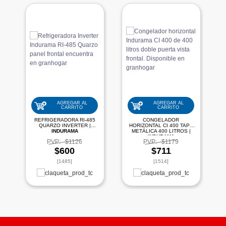
AGREGAR AL
AGREGAR AL
CARRITO
CARRITO
REFRIGERADORA RI-485
CONGELADOR
QUARZO INVERTER |
HORIZONTAL CI 400 TAPA
INDURAMA
METÁLICA 400 LITROS |
INDURAMA
PVP:
$1126
PVP:
$1179
$600
$711
[1485]
[1514]