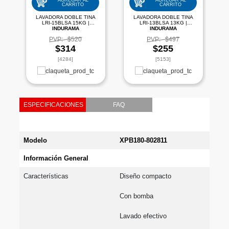
AGREGAR AL
AGREGAR AL
CARRITO
CARRITO
LAVADORA DOBLE TINA
LAVADORA DOBLE TINA
LRI-15BLSA 15KG |
LRI-13BLSA 13KG |
INDURAMA
INDURAMA
PVP:
$520
PVP:
$497
$314
$255
[4284]
[5153]
ESPECIFICACIONES
FAQ
Modelo
XPB180-802811
Información General
Características
Diseño compacto 
Con bomba 
Lavado efectivo 