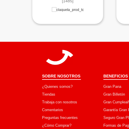
[1485]
SOBRE NOSOTROS
BENEFICIOS
¿Quienes somos?
Gran Pana
Tiendas
Gran Billetón
Trabaja con nosotros
Gran Cumpleañ
Comentarios
Garantía Gran 
Preguntas frecuentes
Seguro Gran P
¿Cómo Comprar?
Formas de Pa