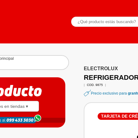
ELECTROLUX
REFRIGERADOR
|
COD. 9875
|
Precio exclusivo para
granh
es en tiendas ▾
TARJETA DE CRÉ