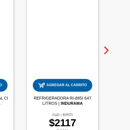
O
AGREGAR AL CARRITO
L CI
REFRIGERADORA RI-885I 647
COCIN
LITROS |
INDURAMA
PVP:
$3820
$2117