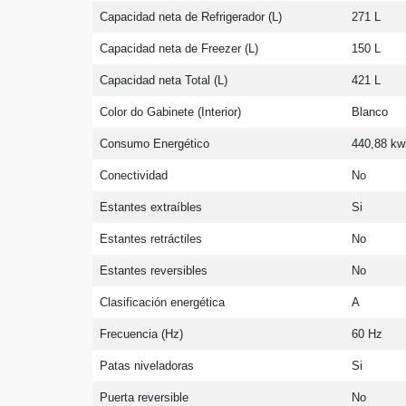
Capacidad neta de Refrigerador (L)
271 L
Capacidad neta de Freezer (L)
150 L
Capacidad neta Total (L)
421 L
Color do Gabinete (Interior)
Blanco
Consumo Energético
440,88 kw
Conectividad
No
Estantes extraíbles
Si
Estantes retráctiles
No
Estantes reversibles
No
Clasificación energética
A
Frecuencia (Hz)
60 Hz
Patas niveladoras
Si
Puerta reversible
No