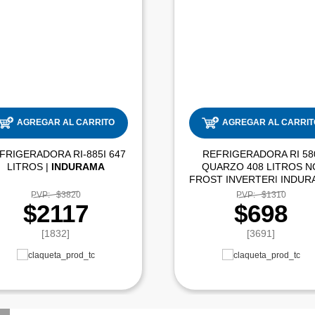
AGREGAR AL CARRITO
AGREGAR AL CARRIT
FRIGERADORA RI-885I 647
REFRIGERADORA RI 58
LITROS |
INDURAMA
QUARZO 408 LITROS N
FROST INVERTER| INDUR
PVP:
$3820
PVP:
$1310
$2117
$698
[1832]
[3691]