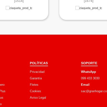
[1514]
[1674]
POLÍTICAS
SOPORTE
Privacidad
WhatsApp
Garantía
099 433 3030
ero
Fletes
Email
Plus
Cookies
sac@granhogar.c
lus
Aviso Legal
go