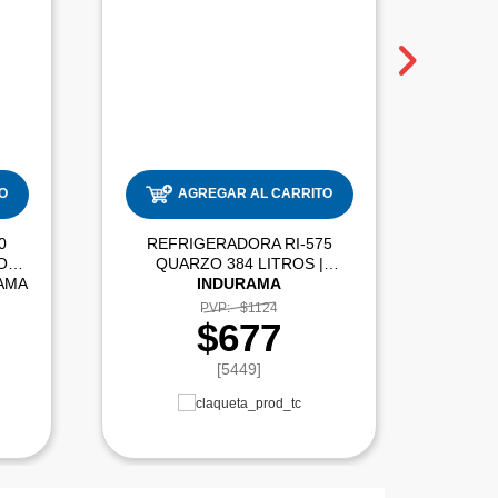
O
AGREGAR AL CARRITO
0
REFRIGERADORA RI-575
RE
O
QUARZO 384 LITROS |
AMA
INDURAMA
PVP:
$1124
$677
[5449]