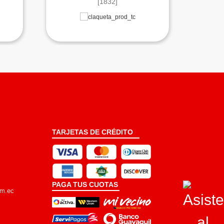
[1832]
TARJETAS DE CRÉDITO
PAGA TUS CUOTAS
om.ec